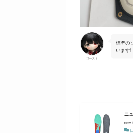
標準の
います!
ゴースト
ニ
new