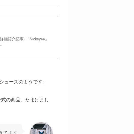
介記事) 「Nickey44」
.
列のシューズのようです。
s公式の商品。たまげまし
きてます