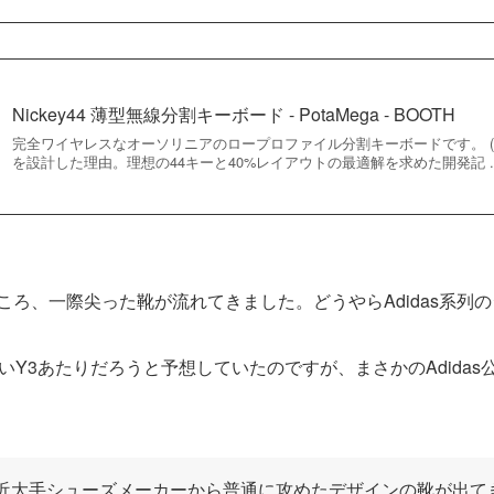
Nickey44 薄型無線分割キーボード - PotaMega - BOOTH
完全ワイヤレスなオーソリニアのロープロファイル分割キーボードです。 (詳細紹
を設計した理由。理想の44キーと40%レイアウトの最適解を求めた開発記 ..
いたところ、一際尖った靴が流れてきました。どうやらAdidas系
いY3あたりだろうと予想していたのですが、まさかのAdida
近大手シューズメーカーから普通に攻めたデザインの靴が出て