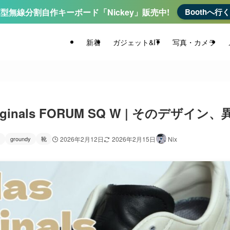
型無線分割自作キーボード「Nickey」販売中!
Boothへ行
新着
ガジェット&IT
写真・カメラ
Originals FORUM SQ W | そのデザイン
groundy
靴
2026年2月12日
2026年2月15日
Nix