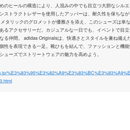
めのヒールの構造により、人混みの中でも目立つ大胆なシルエ
ンストラクトレザーを使用したアッパーは、耐久性を保ちなが
 メタリックのグロメットが優雅さを添え、このシューズは単
あるアクセサリーだ。カジュアルな一日でも、イベントで目立
る仲間。 adidas Originalsは、快適さとスタイルを兼ね備
個性を表現できる一足。靴ひもを結んで、ファッションと機能
シューズでストリートウェアの魅力を高めよう。
didas.jp/%E3%83%95%E3%82%A9%E3%83%BC%E3%83%A9%E
3.html