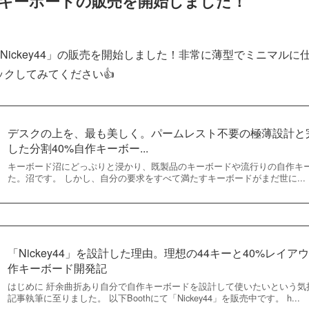
キーボードの販売を開始しました！
Nickey44」の販売を開始しました！非常に薄型でミニマル
ックしてみてください👍️
デスクの上を、最も美しく。パームレスト不要の極薄設計と
した分割40%自作キーボー...
キーボード沼にどっぷりと浸かり、既製品のキーボードや流行りの自作キ
た。沼です。 しかし、自分の要求をすべて満たすキーボードがまだ世に...
「Nickey44」を設計した理由。理想の44キーと40%レイ
作キーボード開発記
はじめに 紆余曲折あり自分で自作キーボードを設計して使いたいという気
記事執筆に至りました。 以下Boothにて「Nickey44」を販売中です。 h...