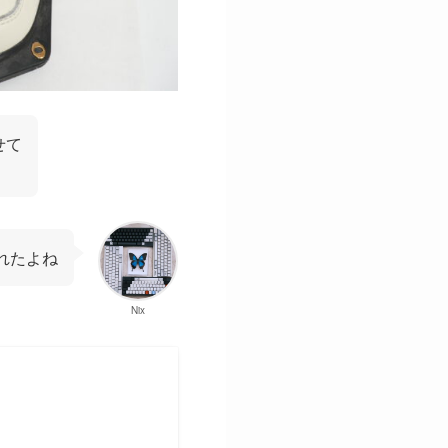
せて
れたよね
Nix