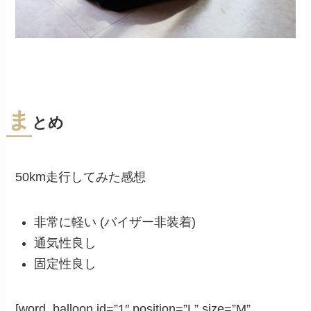
ま
とめ
50km走行してみた感想
非常に軽い (バイザー非装着)
通気性良し
固定性良し
[word_balloon id=”1″ position=”L” size=”M”