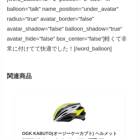
balloon=”talk” name_position=”under_avatar”
radius=”true” avatar_border=”false”
avatar_shadow=”false” balloon_shadow=”true”
avatar_hide=”false” box_center=”false”]軽くて非
常に付けてて快適でした！[/word_balloon]
関連商品
OGK KABUTO(オージーケーカブト) ヘルメット