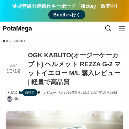
薄型無線分割自作キーボード「Nickey」販売中!
Boothへ行く
PotaMega
TOP
自転車
OGK KABUTO(オージーケーカ
ブト) ヘルメット REZZA G-2 マ
2024
10/19
ットイエロー M/L 購入レビュー
| 軽量で高品質
AD
2019年6月3日
2024年10月19日
自転車
レビュー
Nix