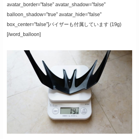
avatar_border=”false” avatar_shadow=”false”
balloon_shadow=”true” avatar_hide=”false”
box_center=”false”]バイザーも付属しています (19g)
[/word_balloon]