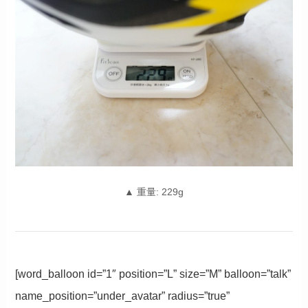
▲ 重量: 229g
[word_balloon id=”1″ position=”L” size=”M” balloon=”talk”
name_position=”under_avatar” radius=”true”