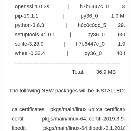
    openssl-1.0.2s             |       h7b6447c_0         3.1
    pip-19.1.1                 |           py36_0         1.9 MB

    python-3.6.3               |       h6c0c0dc_5        29.0
    setuptools-41.0.1          |           py36_0         656 
    sqlite-3.28.0              |       h7b6447c_0         1.9 M
    wheel-0.33.4               |           py36_0          40 KB

    ------------------------------------------------------------

                                           Total:        36.9 MB

The following NEW packages will be INSTALLED:

  ca-certificates    pkgs/main/linux-64::ca-certificate
  certifi            pkgs/main/linux-64::certifi-2019.3.9-p
  libedit            pkgs/main/linux-64::libedit-3.1.20