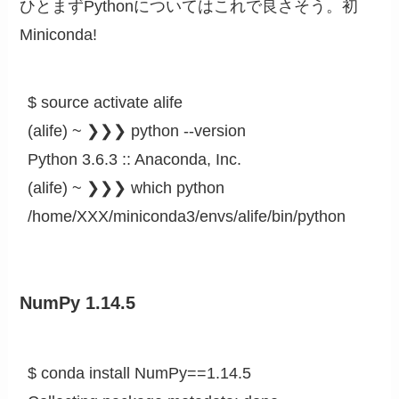
ひとまずPythonについてはこれで良さそう。初
Miniconda!
$ source activate alife

(alife) ~ ❯❯❯ python --version

Python 3.6.3 :: Anaconda, Inc.

(alife) ~ ❯❯❯ which python

/home/XXX/miniconda3/envs/alife/bin/python
NumPy 1.14.5
$ conda install NumPy==1.14.5
