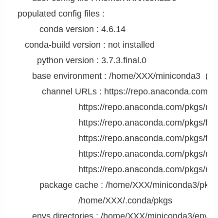
 populated config files : 

          conda version : 4.6.14

    conda-build version : not installed

         python version : 3.7.3.final.0

       base environment : /home/XXX/miniconda3  (wri
           channel URLs : https://repo.anaconda.com/p
                          https://repo.anaconda.com/pkgs/m
                          https://repo.anaconda.com/pkgs/fre
                          https://repo.anaconda.com/pkgs/fr
                          https://repo.anaconda.com/pkgs/r/l
                          https://repo.anaconda.com/pkgs/r/n
          package cache : /home/XXX/miniconda3/pkgs
                          /home/XXX/.conda/pkgs

       envs directories : /home/XXX/miniconda3/envs
