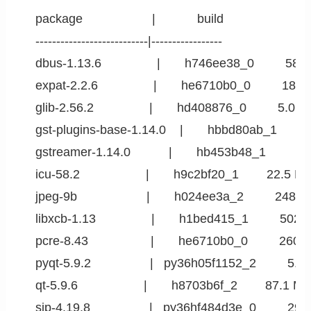
    package                    |            build

    ---------------------------|-----------------

    dbus-1.13.6                |       h746ee38_0         587
    expat-2.2.6                |       he6710b0_0         187 
    glib-2.56.2                |       hd408876_0         5.0 M
    gst-plugins-base-1.14.0    |       hbbd80ab_1        
    gstreamer-1.14.0           |       hb453b48_1         3
    icu-58.2                   |       h9c2bf20_1        22.5 MB
    jpeg-9b                    |       h024ee3a_2         248 K
    libxcb-1.13                |       h1bed415_1         502 
    pcre-8.43                  |       he6710b0_0         260 
    pyqt-5.9.2                 |   py36h05f1152_2         5.6
    qt-5.9.6                   |       h8703b6f_2        87.1 MB
    sip-4.19.8                 |   py36hf484d3e_0         290