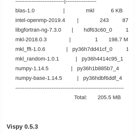
    ---------------------------|-----------------

    blas-1.0                   |              mkl           6 KB

    intel-openmp-2019.4        |              243         876 
    libgfortran-ng-7.3.0       |       hdf63c60_0         1.3
    mkl-2018.0.3               |                1       198.7 MB

    mkl_fft-1.0.6              |   py36h7dd41cf_0         15
    mkl_random-1.0.1           |   py36h4414c95_1       
    numpy-1.14.5               |   py36h1b885b7_4         
    numpy-base-1.14.5          |   py36hdbf6ddf_4       
    ------------------------------------------------------------

                                           Total:       205.5 MB
Vispy 0.5.3