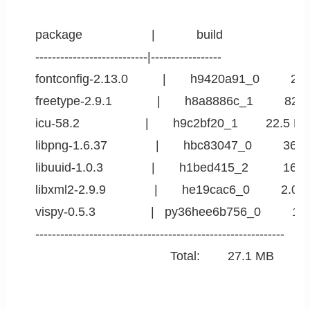
    package                    |            build

    ---------------------------|-----------------

    fontconfig-2.13.0          |       h9420a91_0         29
    freetype-2.9.1             |       h8a8886c_1         822
    icu-58.2                   |       h9c2bf20_1        22.5 MB
    libpng-1.6.37              |       hbc83047_0         364
    libuuid-1.0.3              |       h1bed415_2          16 K
    libxml2-2.9.9              |       he19cac6_0         2.0 
    vispy-0.5.3                |   py36hee6b756_0         1.
    ------------------------------------------------------------

                                           Total:        27.1 MB