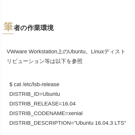
筆
者の作業環境
VWware Workstation上のUbuntu。Linuxディスト
リビューション等は以下を参照
$ cat /etc/lsb-release

DISTRIB_ID=Ubuntu

DISTRIB_RELEASE=16.04

DISTRIB_CODENAME=xenial

DISTRIB_DESCRIPTION="Ubuntu 16.04.3 LTS"