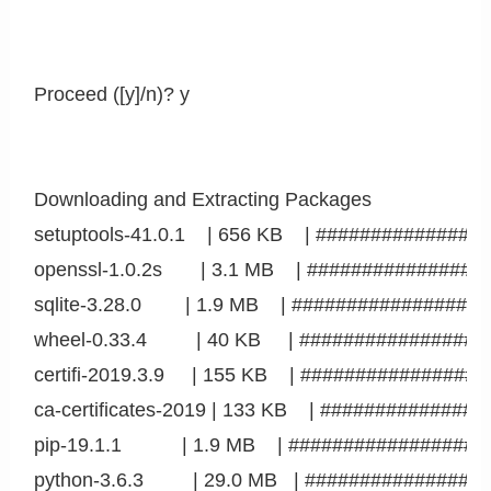
Proceed ([y]/n)? y

Downloading and Extracting Packages

setuptools-41.0.1    | 656 KB    | ##########
openssl-1.0.2s       | 3.1 MB    | ###########
sqlite-3.28.0        | 1.9 MB    | ###########
wheel-0.33.4         | 40 KB     | ###########
certifi-2019.3.9     | 155 KB    | ###########
ca-certificates-2019 | 133 KB    | ##########
pip-19.1.1           | 1.9 MB    | ###########
python-3.6.3         | 29.0 MB   | ###########