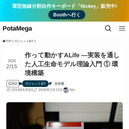
薄型無線分割自作キーボード「Nickey」販売中!
Boothへ行く
PotaMega
TOP
ガジェット&IT
作って動かすALife ―実装を通し
2026
た人工生命モデル理論入門 ① 環
2/15
境構築
AD
ガジェット&IT
技術書
2019年6月8日
2026年2月15日
Nix