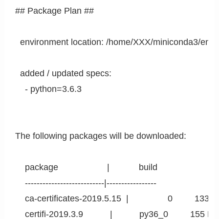
## Package Plan ##

  environment location: /home/XXX/miniconda3/envs/a
  added / updated specs:

    - python=3.6.3

The following packages will be downloaded:

    package                    |            build

    ---------------------------|-----------------

    ca-certificates-2019.5.15  |                0         133 K
    certifi-2019.3.9           |           py36_0         155 KB